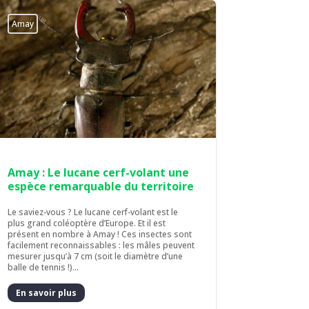
Amay
Amay : Le lucane cerf-volant une
espèce remarquable du territoire
Le saviez-vous ? Le lucane cerf-volant est le
plus grand coléoptère d’Europe. Et il est
présent en nombre à Amay ! Ces insectes sont
facilement reconnaissables : les mâles peuvent
mesurer jusqu’à 7 cm (soit le diamètre d’une
balle de tennis !)...
En savoir plus