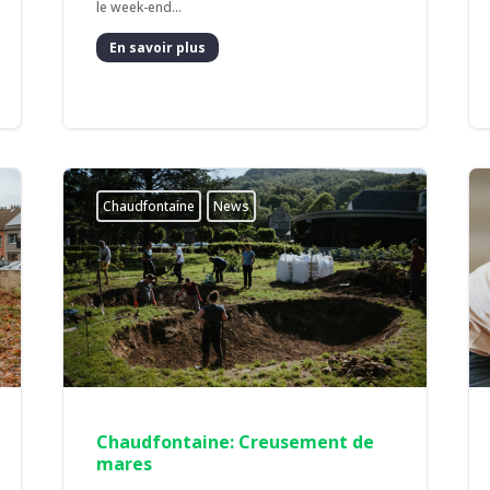
le week-end...
En savoir plus
Chaudfontaine
News
Chaudfontaine: Creusement de
mares