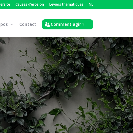
versité
Causes d’érosion
Leviers thématiques
NL
opos
Contact
Comment agir ?