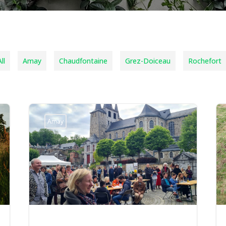
ll
Amay
Chaudfontaine
Grez-Doiceau
Rochefort
Amay