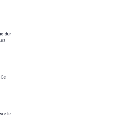
ue dur
urs
 Ce
vre le