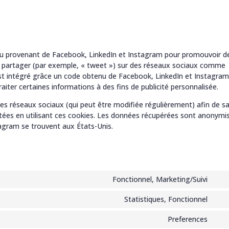
enu provenant de Facebook, LinkedIn et Instagram pour promouvoir d
les partager (par exemple, « tweet ») sur des réseaux sociaux comme
st intégré grâce un code obtenu de Facebook, LinkedIn et Instagram
aiter certaines informations à des fins de publicité personnalisée.
e ces réseaux sociaux (qui peut être modifiée régulièrement) afin de s
aitées en utilisant ces cookies. Les données récupérées sont anonymi
tagram se trouvent aux États-Unis.
Fonctionnel, Marketing/Suivi
Con
to
Statistiques, Fonctionnel
Con
serv
to
goo
Preferences
Con
serv
rec