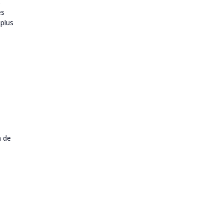
s
es
 plus
n de