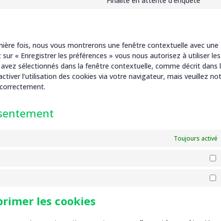
Finalité en attente d’enquête
Con
serv
to
ins
serv
dive
emière fois, nous vous montrerons une fenêtre contextuelle avec une
 sur « Enregistrer les préférences » vous nous autorisez à utiliser les
 avez sélectionnés dans la fenêtre contextuelle, comme décrit dans 
tiver l’utilisation des cookies via votre navigateur, mais veuillez no
 correctement.
nsentement
Toujours activé
S
M
primer les cookies