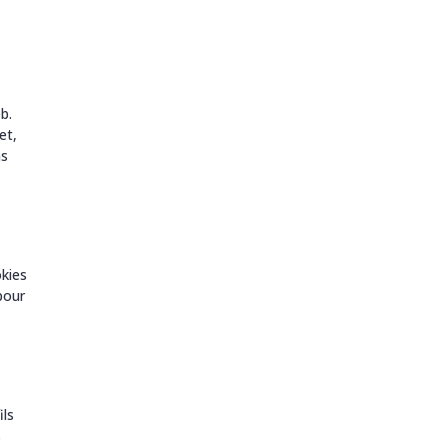
b.
et,
ns
okies
pour
ils
s