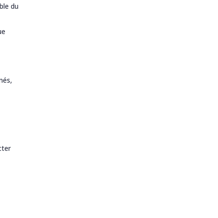
ble du
ue
més,
cter