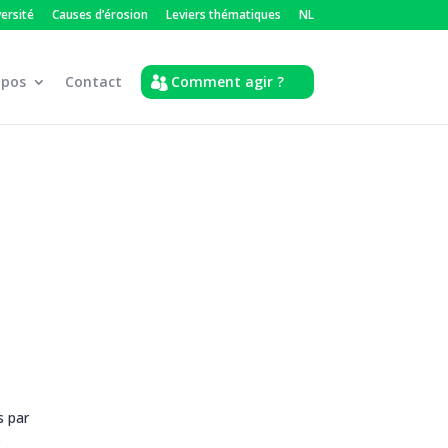
versité
Causes d’érosion
Leviers thématiques
NL
opos
Contact
Comment agir ?
s par
s