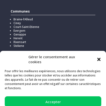
Communes
Braine-l’Alleud
Ciney
Court-Saint-Etienne
Evergem
Genappe
Herent
Rixensart
Stekene
Gérer le consentement aux
cookies
Pour offrir les meilleures expériences, nous utilisons des technologies
telles que les cookies pour stocker et/ou accéder aux informations
des appareils. Le fait de ne pas consentir ou de retirer son
consentement peut avoir un effet négatif sur certaines caractéristiques
et fonctions.
Pour l’hébergement de ce site, Kick a choisi
Infomaniak
pour sa
Accepter
politique responsable et transparente en matière d’émissions de