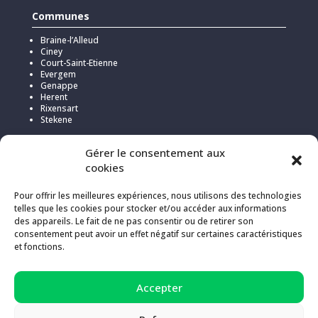
Communes
Braine-l’Alleud
Ciney
Court-Saint-Etienne
Evergem
Genappe
Herent
Rixensart
Stekene
Gérer le consentement aux
cookies
Pour offrir les meilleures expériences, nous utilisons des technologies
telles que les cookies pour stocker et/ou accéder aux informations
des appareils. Le fait de ne pas consentir ou de retirer son
consentement peut avoir un effet négatif sur certaines caractéristiques
et fonctions.
Pour l’hébergement de ce site, Kick a choisi
Infomaniak
pour sa
Accepter
politique responsable et transparente en matière d’émissions de
gaz à effet de serre (compensées à 200%).