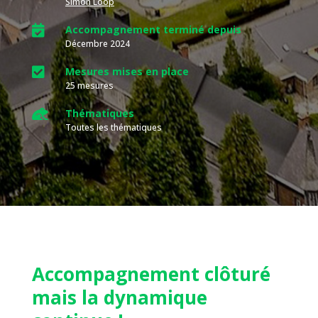
Simon Loop

Accompagnement terminé depuis
Décembre 2024

Mesures mises en place
25 mesures

Thématiques
Toutes les thématiques
Accompagnement clôturé
mais la dynamique