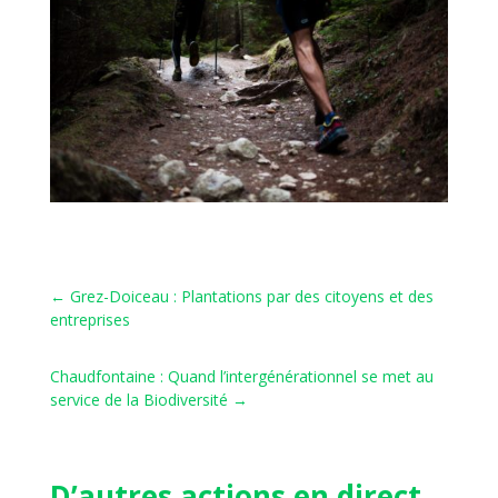
←
Grez-Doiceau : Plantations par des citoyens et des
entreprises
Chaudfontaine : Quand l’intergénérationnel se met au
service de la Biodiversité
→
D’autres actions en direct