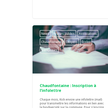
News
Acteurs publics
Associations
Chaudfontaine
Citoyens
Écoles
Entreprises
Chaudfontaine : Inscription à
l’infolettre
Chaque mois, Kick envoie une infolettre (mail)
pour transmettre les informations en lien avec
la biodiversité sur la commune. Pour s'inscrire,