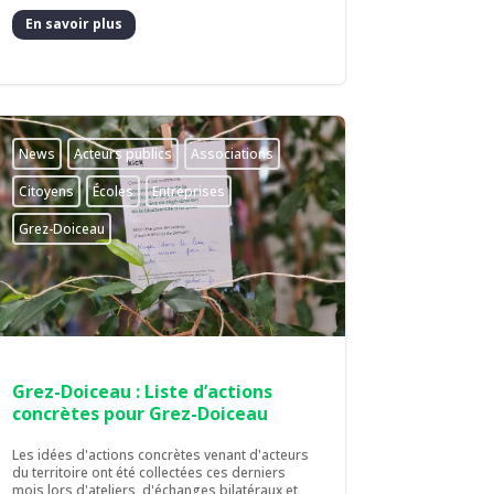
En savoir plus
News
Acteurs publics
Associations
Citoyens
Écoles
Entreprises
Grez-Doiceau
Grez-Doiceau : Liste d’actions
concrètes pour Grez-Doiceau
Les idées d'actions concrètes venant d'acteurs
du territoire ont été collectées ces derniers
mois lors d'ateliers, d'échanges bilatéraux et