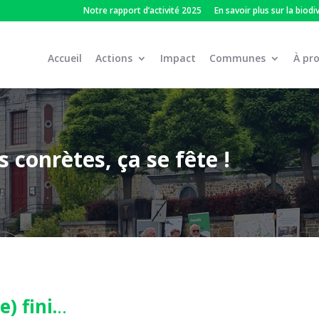
Notre rapport d’activité 2025
En savoir plus sur la biodi
Accueil
Actions
Impact
Communes
À pr
 conrètes, ça se fête !
) fini.
..