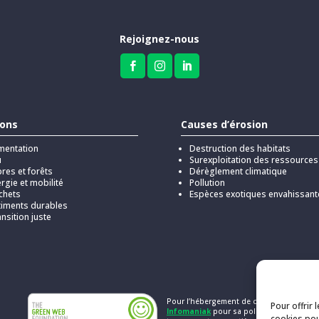
Rejoignez-nous



ions
Causes d’érosion
mentation
Destruction des habitats
u
Surexploitation des ressources
res et forêts
Dérèglement climatique
rgie et mobilité
Pollution
chets
Espèces exotiques envahissant
timents durables
nsition juste
Pour l’hébergement de ce site, Kick a cho
Pour offrir 
Infomaniak
pour sa politique responsab
cookies pou