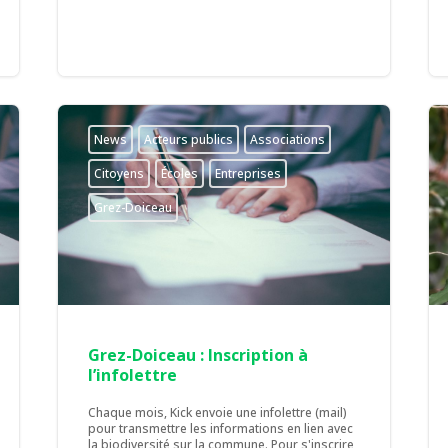
News
Acteurs publics
Associations
Citoyens
Écoles
Entreprises
Grez-Doiceau
Grez-Doiceau : Inscription à
l’infolettre
Chaque mois, Kick envoie une infolettre (mail)
pour transmettre les informations en lien avec
la biodiversité sur la commune. Pour s'inscrire,