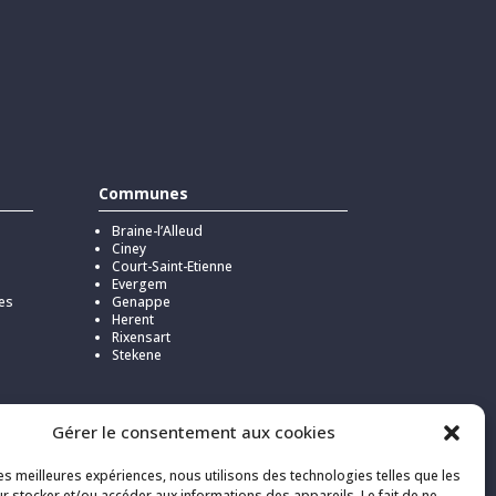
Communes
Braine-l’Alleud
Ciney
Court-Saint-Etienne
Evergem
es
Genappe
Herent
Rixensart
Stekene
Gérer le consentement aux cookies
isi
les meilleures expériences, nous utilisons des technologies telles que les
le et
r stocker et/ou accéder aux informations des appareils. Le fait de ne