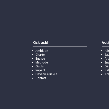
Kick asbl
Act
Ambition
Ali
Charte
Ea
Équipe
Arb
Méthode
Éne
Outils
Dé
Impact
Bâ
Devenir allié·e·s
Tra
Contact