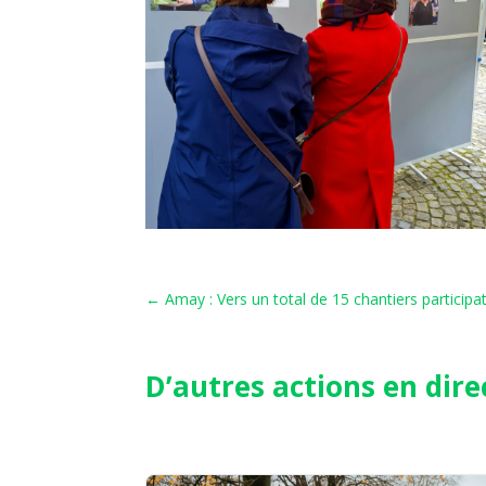
←
Amay : Vers un total de 15 chantiers participa
D’autres actions en dire