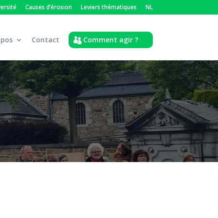
versité
Causes d’érosion
Leviers thématiques
NL
opos
Contact
Comment agir ?