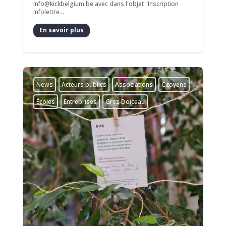
info@kickbelgium.be avec dans l'objet "Inscription
Infolettre...
En savoir plus
News
Acteurs publics
Associations
Citoyens
Écoles
Entreprises
Grez-Doiceau