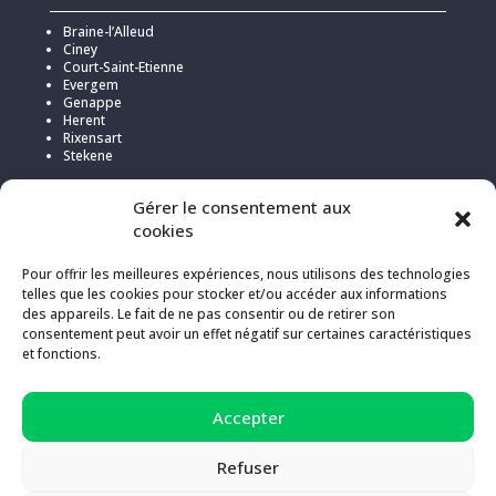
Braine-l’Alleud
Ciney
Court-Saint-Etienne
Evergem
Genappe
Herent
Rixensart
Stekene
Gérer le consentement aux
cookies
Pour offrir les meilleures expériences, nous utilisons des technologies
telles que les cookies pour stocker et/ou accéder aux informations
des appareils. Le fait de ne pas consentir ou de retirer son
consentement peut avoir un effet négatif sur certaines caractéristiques
et fonctions.
Pour l’hébergement de ce site, Kick a choisi
Infomaniak
pour sa
Accepter
politique responsable et transparente en matière d’émissions de
gaz à effet de serre (compensées à 200%).
Refuser