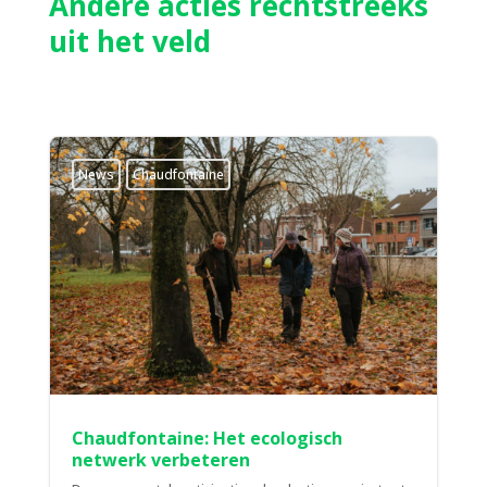
Andere acties rechtstreeks
uit het veld
News
Chaudfontaine
Chaudfontaine: Het ecologisch
netwerk verbeteren