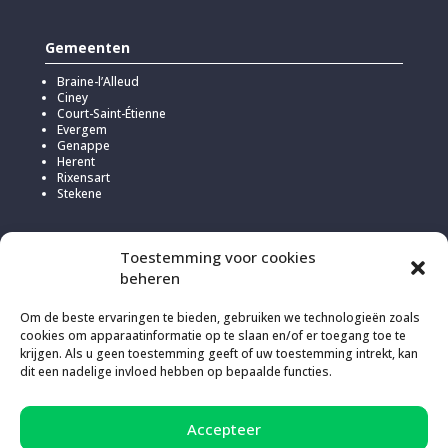
Gemeenten
Braine-l’Alleud
Ciney
Court-Saint-Étienne
Evergem
Genappe
Herent
Rixensart
Stekene
Toestemming voor cookies
beheren
Om de beste ervaringen te bieden, gebruiken we technologieën zoals
cookies om apparaatinformatie op te slaan en/of er toegang toe te
krijgen. Als u geen toestemming geeft of uw toestemming intrekt, kan
dit een nadelige invloed hebben op bepaalde functies.
Om deze website te hosten, koos Kick voor
Infomaniak
vanwege
Accepteer
hun verantwoord en transparant beleid in verband met de uitstoot