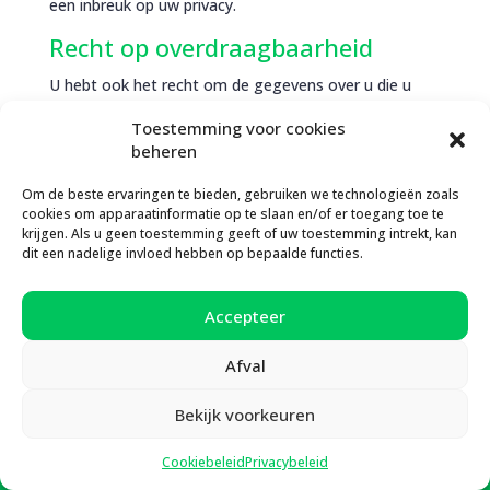
een inbreuk op uw privacy.
Recht op overdraagbaarheid
U hebt ook het recht om de gegevens over u die u
aan Kick vzw hebt verstrekt, te ontvangen in een
Toestemming voor cookies
gestructureerd, algemeen gebruikt en
beheren
machineleesbaar formaat en het recht om deze door
te geven aan een andere voor de verwerking
Om de beste ervaringen te bieden, gebruiken we technologieën zoals
verantwoordelijke wanneer de gegevens worden
cookies om apparaatinformatie op te slaan en/of er toegang toe te
verwerkt met behulp van geautomatiseerde
krijgen. Als u geen toestemming geeft of uw toestemming intrekt, kan
procedures.
dit een nadelige invloed hebben op bepaalde functies.
Uw recht om een klacht in te
dienen
Accepteer
Als u ontevreden bent over de manier waarop wij uw
Afval
persoonlijke gegevens hebben verwerkt, als u van
mening bent dat de verwerking van uw gegevens in
Bekijk voorkeuren
strijd is met de GDPR of voor een vraag of verzoek
dat bij onze diensten is ingediend en geen resultaat

Cookiebeleid
Privacybeleid
Hou me op de hoogte!
heeft opgeleverd, hebt u het recht om een klacht in te