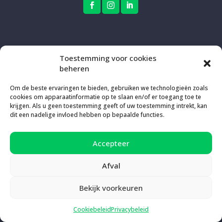



Kick Belgium
Toestemming voor cookies
Ambitie
beheren
Charter
Team
Om de beste ervaringen te bieden, gebruiken we technologieën zoals
Methode
cookies om apparaatinformatie op te slaan en/of er toegang toe te
Hulpmiddelen
Impact
krijgen. Als u geen toestemming geeft of uw toestemming intrekt, kan
Deel uitmaken van de beweging
dit een nadelige invloed hebben op bepaalde functies.
Contact
Accepteer
Acties
Afval
Voedsel
Water
Bomen en bossen
Bekijk voorkeuren
Energie en mobiliteit
Afval
Duurzame gebouwen
Cookiebeleid
Privacybeleid
Rechtvaardige transitie