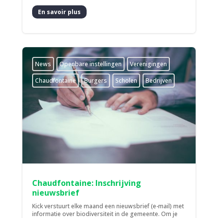
En savoir plus
News
­Openbare instellingen
­Verenigingen
Chaudfontaine
Burgers
Scholen
Bedrijven
Chaudfontaine: Inschrijving
nieuwsbrief
Kick verstuurt elke maand een nieuwsbrief (e-mail) met
informatie over biodiversiteit in de gemeente. Om je