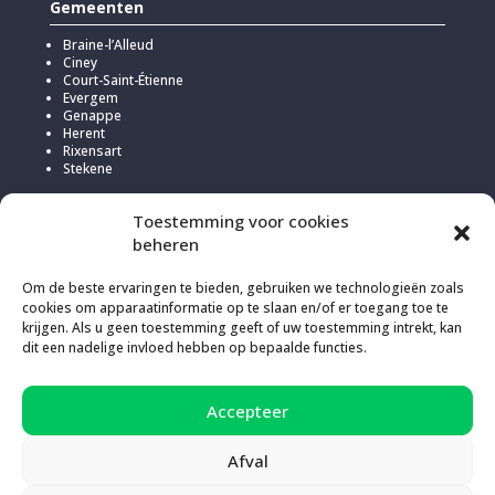
Gemeenten
Braine-l’Alleud
Ciney
Court-Saint-Étienne
Evergem
Genappe
Herent
Rixensart
Stekene
Toestemming voor cookies
beheren
Om de beste ervaringen te bieden, gebruiken we technologieën zoals
cookies om apparaatinformatie op te slaan en/of er toegang toe te
krijgen. Als u geen toestemming geeft of uw toestemming intrekt, kan
dit een nadelige invloed hebben op bepaalde functies.
Accepteer
Om deze website te hosten, koos Kick voor
Infomaniak
vanwege
hun verantwoord en transparant beleid in verband met de uitstoot
van broeikasgassen (200% compensatie).
Afval