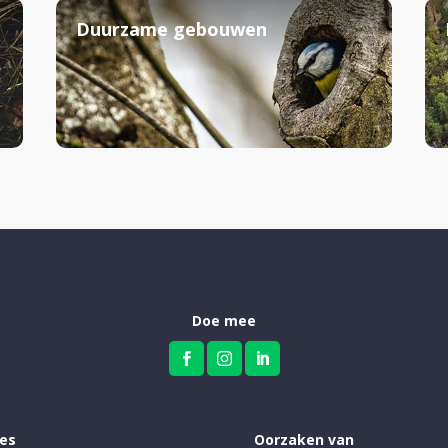
Duurzame gebouwen
Doe mee



ies
Oorzaken van