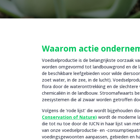
Waarom actie ondernem
Voedselproductie is de belangrijkste oorzaak va
worden omgevormd tot landbouwgrond en de land
de beschikbare leefgebieden voor wilde diersoor
zoet water, in de zee, in de lucht). Voedselpro
flora door de wateronttrekking en de slechtere
chemicaliën in de landbouw. Stroomafwaarts be
zeesystemen die al zwaar worden getroffen door d
Volgens de ‘rode lijst’ die wordt bijgehouden do
Conservation of Nature)
wordt de moderne la
die tot nu toe door de IUCN in haar lijst van 
van onze voedselproductie- en -consumptiepatro
voedingsgewoonten aanpassen, gebieden en ha