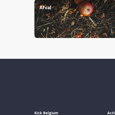
Afval
Kick Belgium
Act