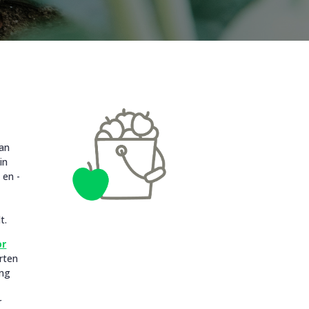
van
in
 en -
t.
or
rten
ing
r