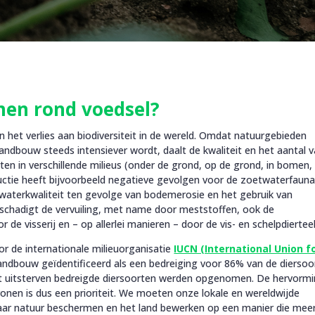
en rond voedsel?
n het verlies aan biodiversiteit in de wereld. Omdat natuurgebieden
bouw steeds intensiever wordt, daalt de kwaliteit en het aantal 
ten in verschillende milieus (onder de grond, op de grond, in bomen, 
ductie heeft bijvoorbeeld negatieve gevolgen voor de zoetwaterfauna
 waterkwaliteit ten gevolge van bodemerosie en het gebruik van
schadigt de vervuiling, met name door meststoffen, ook de
e visserij en – op allerlei manieren – door de vis- en schelpdierteel
or de internationale milieuorganisatie
IUCN (International Union f
ndbouw geïdentificeerd als een bedreiging voor 86% van de diersoo
met uitsterven bedreigde diersoorten werden opgenomen. De hervorm
nen is dus een prioriteit. We moeten onze lokale en wereldwijde
ar natuur beschermen en het land bewerken op een manier die mee