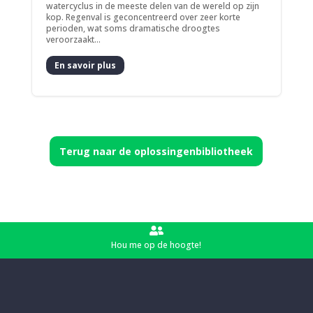
watercyclus in de meeste delen van de wereld op zijn
kop. Regenval is geconcentreerd over zeer korte
perioden, wat soms dramatische droogtes
veroorzaakt...
En savoir plus
Terug naar de oplossingenbibliotheek

Hou me op de hoogte!