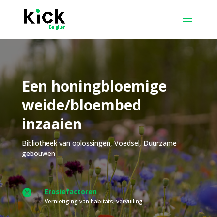
Een honingbloemige
weide/bloembed
inzaaien
Bibliotheek van oplossingen
,
Voedsel
,
Duurzame
gebouwen
Erosiefactoren

Vernietiging van habitats, vervuiling