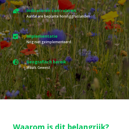

Indicatoren controleren
Aantal are beplante honinggraslanden

Implementatie
Nog niet geïmplementeerd

Geografisch bereik
Waals Gewest
Waarom is dit belangrijk?