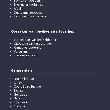
Bomen en bossen
Energie en mobiliteit
Afval
Duurzame gebouwen
Rechtvaardige transitie
Oorzaken van biodiversiteitsverlies
Vernietiging van leefgebieden
Uitputting van hulpbronnen
Klimaatverandering
Vervuiling
Invasieve exoten
Gemeenten
Braine-l’Alleud
Ciney
Court-Saint-Étienne
Evergem
Genappe
Herent
Rixensart
Stekene