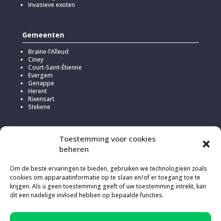
Invasieve exoten
Gemeenten
Braine-l’Alleud
Ciney
Court-Saint-Étienne
Evergem
Genappe
Herent
Rixensart
Stekene
Toestemming voor cookies
beheren
Om de beste ervaringen te bieden, gebruiken we technologieën zoals
cookies om apparaatinformatie op te slaan en/of er toegang toe te
krijgen. Als u geen toestemming geeft of uw toestemming intrekt, kan
dit een nadelige invloed hebben op bepaalde functies.
Om deze website te hosten, koos Kick voor
Infomaniak
vanwege