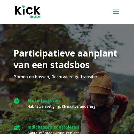
Participatieve aanplant
van een stadsbos
Bomen en bossen
,
Rechtvaardige transitie
Erosiefactoren

Habitatvernietiging, Klimaatverandering

Indicatoren controleren
Aantal m² stadswoud geplant