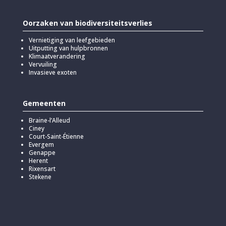
Oorzaken van biodiversiteitsverlies
Vernietiging van leefgebieden
Uitputting van hulpbronnen
Klimaatverandering
Vervuiling
Invasieve exoten
Gemeenten
Braine-l’Alleud
Ciney
Court-Saint-Étienne
Evergem
Genappe
Herent
Rixensart
Stekene