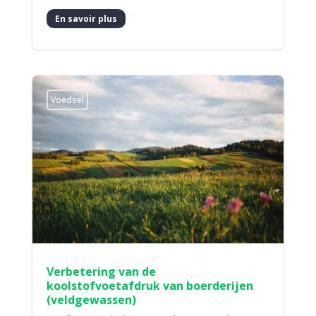
En savoir plus
Voedsel
Verbetering van de
koolstofvoetafdruk van boerderijen
(veldgewassen)