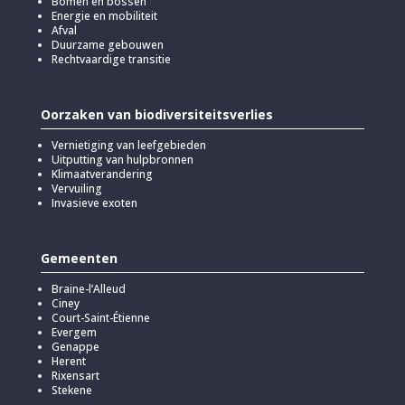
Bomen en bossen
Energie en mobiliteit
Afval
Duurzame gebouwen
Rechtvaardige transitie
Oorzaken van biodiversiteitsverlies
Vernietiging van leefgebieden
Uitputting van hulpbronnen
Klimaatverandering
Vervuiling
Invasieve exoten
Gemeenten
Braine-l’Alleud
Ciney
Court-Saint-Étienne
Evergem
Genappe
Herent
Rixensart
Stekene