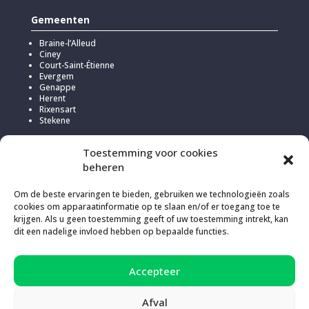
Gemeenten
Braine-l’Alleud
Ciney
Court-Saint-Étienne
Evergem
Genappe
Herent
Rixensart
Stekene
Toestemming voor cookies
beheren
Om de beste ervaringen te bieden, gebruiken we technologieën zoals
cookies om apparaatinformatie op te slaan en/of er toegang toe te
krijgen. Als u geen toestemming geeft of uw toestemming intrekt, kan
dit een nadelige invloed hebben op bepaalde functies.
Accepteer
Om deze website te hosten, koos Kick voor
Infomaniak
vanwege
hun verantwoord en transparant beleid in verband met de uitstoot
van broeikasgassen (200% compensatie).
Afval