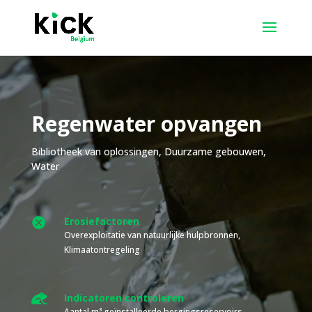
Regenwater opvangen
Bibliotheek van oplossingen
,
Duurzame gebouwen
,
Water
Erosiefactoren

Overexploitatie van natuurlijke hulpbronnen,
Klimaatontregeling

Indicatoren controleren
Aantal m³ geïnstalleerde bergingsreservoirs