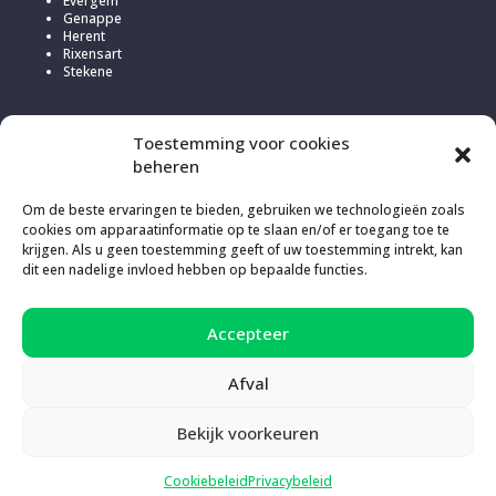
Evergem
Genappe
Herent
Rixensart
Stekene
Toestemming voor cookies
beheren
Om de beste ervaringen te bieden, gebruiken we technologieën zoals
cookies om apparaatinformatie op te slaan en/of er toegang toe te
krijgen. Als u geen toestemming geeft of uw toestemming intrekt, kan
dit een nadelige invloed hebben op bepaalde functies.
Om deze website te hosten, koos Kick voor
Infomaniak
vanwege
Accepteer
hun verantwoord en transparant beleid in verband met de uitstoot
van broeikasgassen (200% compensatie).
Afval
Bekijk voorkeuren
Cookiebeleid
|
Privacybeleid
Copyright © Kick asbl - Web&Digital Strategy door
Lente
Cookiebeleid
Privacybeleid