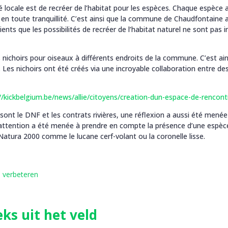
té locale est de recréer de l’habitat pour les espèces. Chaque espèc
 en toute tranquillité. C’est ainsi que la commune de Chaudfontaine
ients que les possibilités de recréer de l’habitat naturel ne sont pas i
nichoirs pour oiseaux à différents endroits de la commune. C’est ains
. Les nichoirs ont été créés via une incroyable collaboration entre 
//kickbelgium.be/news/allie/citoyens/creation-dun-espace-de-rencont
sont le DNF et les contrats rivières, une réflexion a aussi été mené
e attention a été menée à prendre en compte la présence d’une espèce 
atura 2000 comme le lucane cerf-volant ou la coronelle lisse.
n verbeteren
ks uit het veld