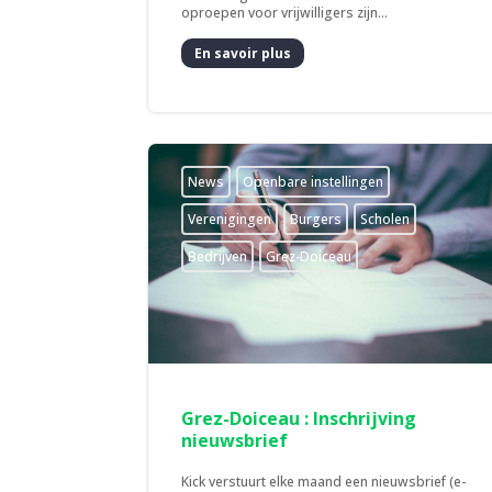
oproepen voor vrijwilligers zijn...
En savoir plus
News
­Openbare instellingen
­Verenigingen
Burgers
Scholen
Bedrijven
Grez-Doiceau
Grez-Doiceau : Inschrijving
nieuwsbrief
Kick verstuurt elke maand een nieuwsbrief (e-