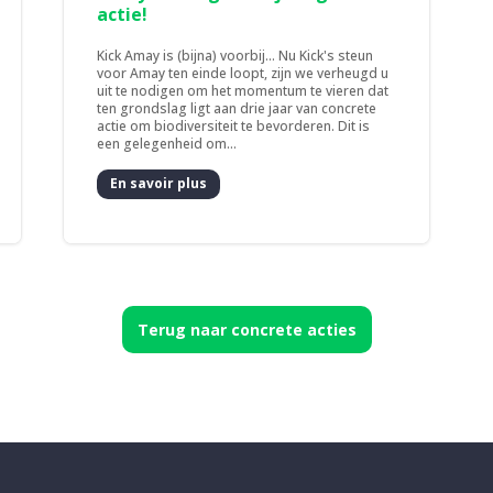
actie!
Kick Amay is (bijna) voorbij... Nu Kick's steun
voor Amay ten einde loopt, zijn we verheugd u
uit te nodigen om het momentum te vieren dat
ten grondslag ligt aan drie jaar van concrete
actie om biodiversiteit te bevorderen. Dit is
een gelegenheid om...
En savoir plus
Terug naar concrete acties