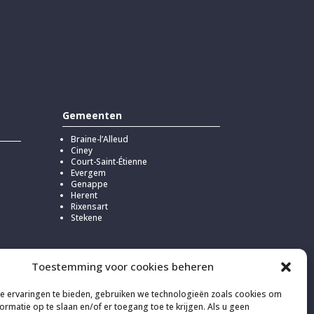
Gemeenten
Braine-l’Alleud
Ciney
Court-Saint-Étienne
Evergem
Genappe
Herent
Rixensart
Stekene
Toestemming voor cookies beheren
or
 ervaringen te bieden, gebruiken we technologieën zoals cookies om
n
ormatie op te slaan en/of er toegang toe te krijgen. Als u geen
stoot van