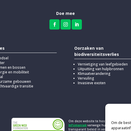
Doe mee



ies
Oorzaken van
biodiversiteitsverlies
edsel
ter
Vernietiging van leefgebieden
men en bossen
Uitputting van hulpbronnen
rgie en mobiliteit
Klimaatverandering
al
Vervuiling
urzame gebouwen
Invasieve exoten
htvaardige transitie
Om deze website te hosten, koos Kick vo
Om de beste
Infomaniak
vanwege hun verantwoord e
apparaatinf
transparant beleid in verband met de uit