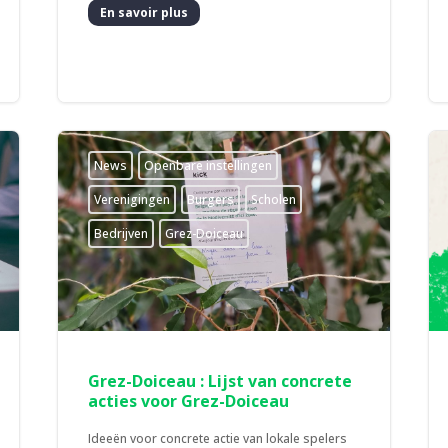
En savoir plus
News
­Openbare instellingen
­Verenigingen
Burgers
Scholen
Bedrijven
Grez-Doiceau
Grez-Doiceau : Lijst van concrete
acties voor Grez-Doiceau
Ideeën voor concrete actie van lokale spelers