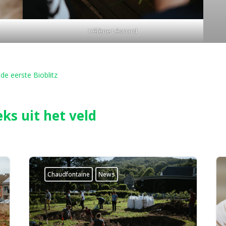
Hélène Léonard
de eerste Bioblitz
ks uit het veld
Chaudfontaine
News