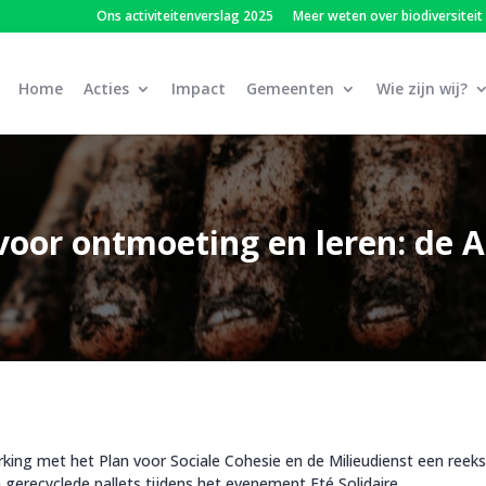
Ons activiteitenverslag 2025
Meer weten over biodiversiteit
Home
Acties
Impact
Gemeenten
Wie zijn wij?
voor ontmoeting en leren: de
ng met het Plan voor Sociale Cohesie en de Milieudienst een reek
n gerecyclede pallets tijdens het evenement Eté Solidaire.