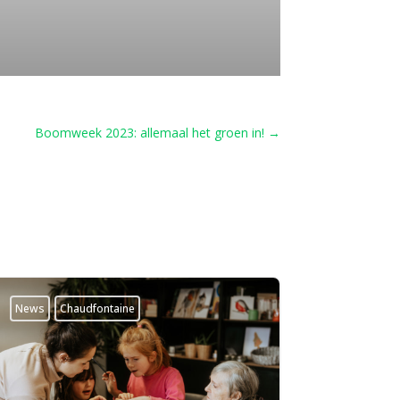
Boomweek 2023: allemaal het groen in!
→
News
Chaudfontaine