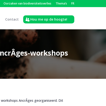
Oorzaken van biodiversiteitsverlies
Thema’s
FR
Contact
Hou me op de hoogte!
 AncrÂges-workshops
s workshops AncrÂges georganiseerd. Dit