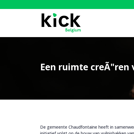
Een ruimte creÃ"ren 
De gemeente Chaudfontaine heeft in samenwerki
initiatief volgt op de bouw van vuilnisbakken va