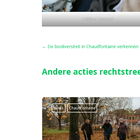
Hélène Léonard
←
De biodiversiteit in Chaudfontaine verkennen: 
Andere acties rechtstree
News
Chaudfontaine