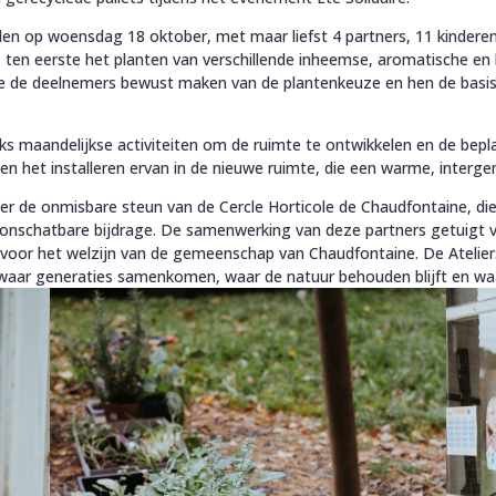
 op woensdag 18 oktober, met maar liefst 4 partners, 11 kinderen 
: ten eerste het planten van verschillende inheemse, aromatische en
e de deelnemers bewust maken van de plantenkeuze en hen de basisbe
s maandelijkse activiteiten om de ruimte te ontwikkelen en de bep
en het installeren ervan in de nieuwe ruimte, die een warme, interg
der de onmisbare steun van de Cercle Horticole de Chaudfontaine, d
onschatbare bijdrage. De samenwerking van deze partners getuigt 
voor het welzijn van de gemeenschap van Chaudfontaine. De Atelier
 waar generaties samenkomen, waar de natuur behouden blijft en wa