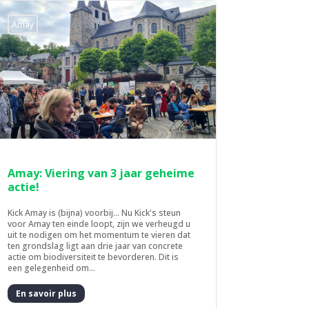
Amay
Amay: Viering van 3 jaar geheime
actie!
Kick Amay is (bijna) voorbij... Nu Kick's steun
voor Amay ten einde loopt, zijn we verheugd u
uit te nodigen om het momentum te vieren dat
ten grondslag ligt aan drie jaar van concrete
actie om biodiversiteit te bevorderen. Dit is
een gelegenheid om...
En savoir plus