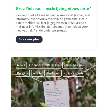
Grez-Doiceau : Inschrijving nieuwsbrief
Kick verstuurt elke maand een nieuwsbrief (e-mail) met
informatie over biodiversiteit in de gemeente. Om je
aan te melden, vul hier je gegevens in of stuur een e-
mail naar info@kickbelgium.be met "Aanmelden voor
nieuwsbrief..." in de onderwerpregel.
En savoir plus
News
­Openbare instellingen
­Verenigingen
Burgers
Scholen
Bedrijven
Grez-Doiceau