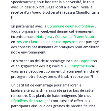
Speedcoaching pour booster la biodiversité, le tout
avec un délicieux breuvage local à la main : voilà la
recette d’un Apéro Biodiversité réussi à Chaudfontaine
!
En partenariat avec la
Commune de Chaudfontaine
,
Kick a organisé le week-end dernier cet événement
incontournable.
Natagora
,
Contrat de Rivière Vesdre
en
Yes We Plant
/
Faune et Biotopes asbl
ont partagé
des conseils passionnants et pratiques pour améliorer
notre environnement.
En sirotant un délicieux breuvage local d
e Hopseïd
on
et en grignotant des légumes d
‘ Au Comptoir Loc
al ,
vous avez découvert comment chacun peut enrichir et
protéger notre écosystème. Génial, n’est-ce pas ?!
Un petit kit de démarrage pour améliorer la
biodiversité au jardin a ainsi été prévu lors de cette
rencontre. Des plants de haies indigènes (de chez
Pépinières de Louveigné
) ont ainsi été offert aux
participants ainsi que des graines de bandes fleuries.