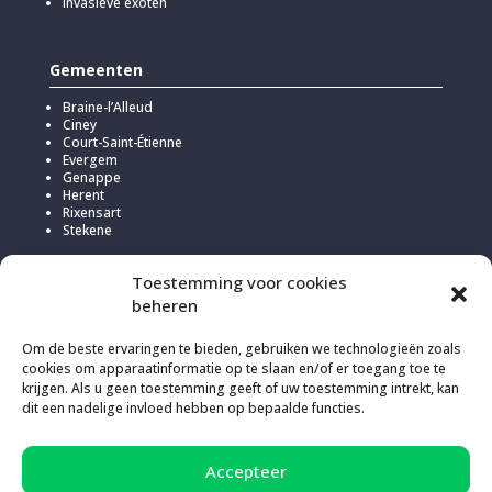
Invasieve exoten
Gemeenten
Braine-l’Alleud
Ciney
Court-Saint-Étienne
Evergem
Genappe
Herent
Rixensart
Stekene
Toestemming voor cookies
beheren
Om de beste ervaringen te bieden, gebruiken we technologieën zoals
cookies om apparaatinformatie op te slaan en/of er toegang toe te
krijgen. Als u geen toestemming geeft of uw toestemming intrekt, kan
dit een nadelige invloed hebben op bepaalde functies.
Accepteer
Om deze website te hosten, koos Kick voor
Infomaniak
vanwege