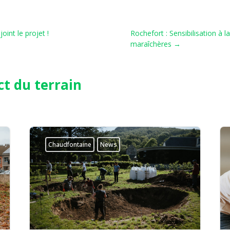
int le projet !
Rochefort : Sensibilisation à l
maraîchères
→
ct du terrain
Chaudfontaine
News