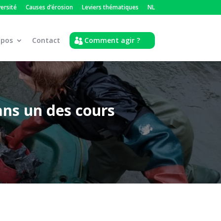
versité
Causes d’érosion
Leviers thématiques
NL
opos
Contact
Comment agir ?
ans un des cours