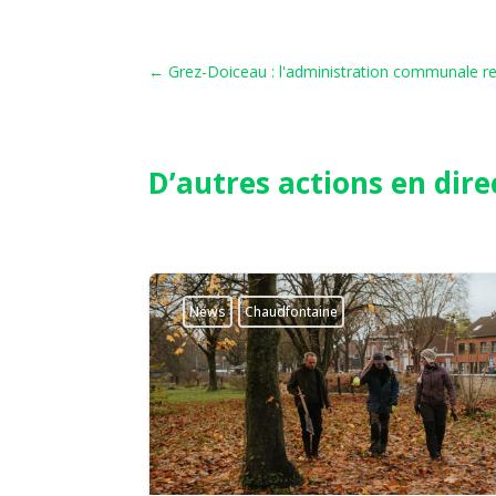
←
Grez-Doiceau : l'administration communale rejo
D’autres actions en dire
News
Chaudfontaine