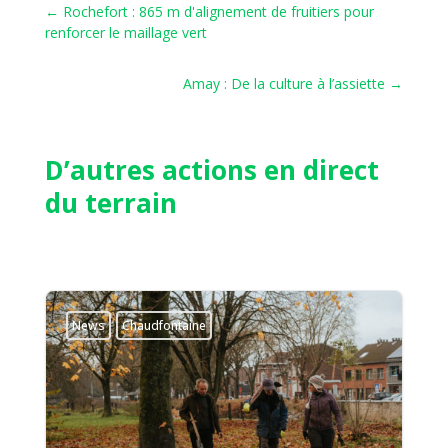
←
Rochefort : 865 m d'alignement de fruitiers pour
renforcer le maillage vert
Amay : De la culture à l’assiette
→
D’autres actions en direct
du terrain
News
Chaudfontaine