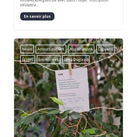
info@kickbelgium.be avec dans l'objet "Inscription
Infolettre...
En savoir plus
News
Acteurs publics
Associations
Citoyens
Écoles
Entreprises
Grez-Doiceau