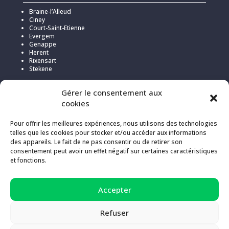
Braine-l’Alleud
Ciney
Court-Saint-Etienne
Evergem
Genappe
Herent
Rixensart
Stekene
Gérer le consentement aux
cookies
Pour offrir les meilleures expériences, nous utilisons des technologies
telles que les cookies pour stocker et/ou accéder aux informations
des appareils. Le fait de ne pas consentir ou de retirer son
consentement peut avoir un effet négatif sur certaines caractéristiques
et fonctions.
Pour l’hébergement de ce site, Kick a choisi
Infomaniak
pour sa
Accepter
politique responsable et transparente en matière d’émissions de
gaz à effet de serre (compensées à 200%).
Refuser