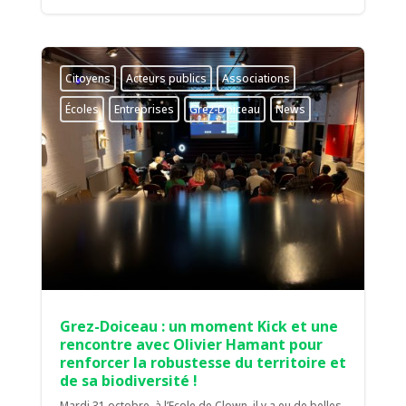
Citoyens
Acteurs publics
Associations
Écoles
Entreprises
Grez-Doiceau
News
Grez-Doiceau : un moment Kick et une
rencontre avec Olivier Hamant pour
renforcer la robustesse du territoire et
de sa biodiversité !
Mardi 31 octobre, à l’Ecole de Clown, il y a eu de belles