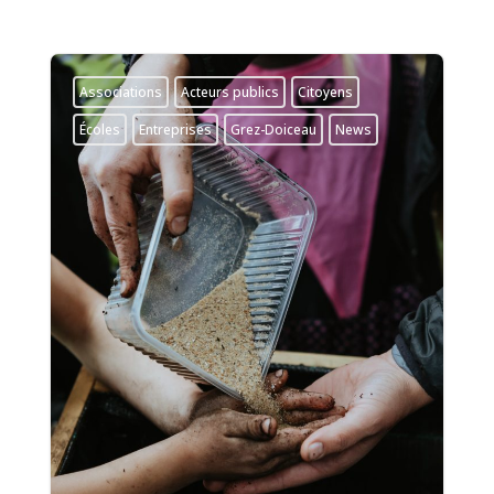
Associations
Acteurs publics
Citoyens
Écoles
Entreprises
Grez-Doiceau
News