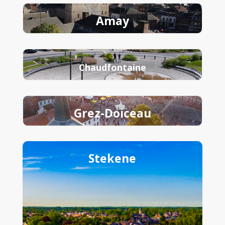
Amay
Chaudfontaine
Grez-Doiceau
Stekene