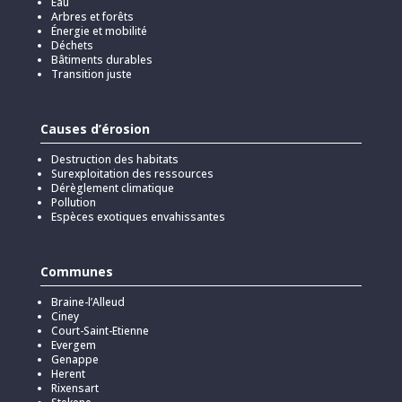
Eau
Arbres et forêts
Énergie et mobilité
Déchets
Bâtiments durables
Transition juste
Causes d’érosion
Destruction des habitats
Surexploitation des ressources
Dérèglement climatique
Pollution
Espèces exotiques envahissantes
Communes
Braine-l’Alleud
Ciney
Court-Saint-Etienne
Evergem
Genappe
Herent
Rixensart