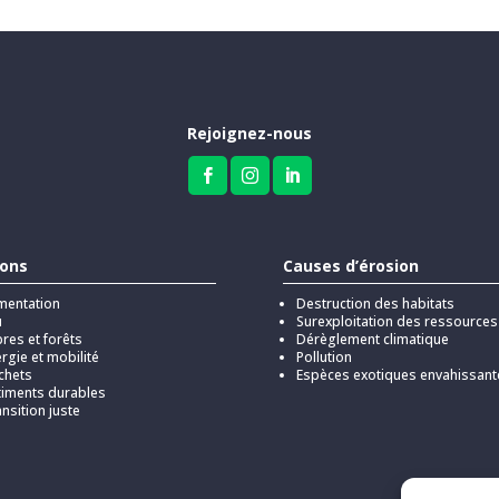
Rejoignez-nous



ions
Causes d’érosion
mentation
Destruction des habitats
u
Surexploitation des ressources
res et forêts
Dérèglement climatique
rgie et mobilité
Pollution
chets
Espèces exotiques envahissant
timents durables
nsition juste