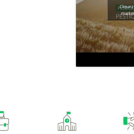
Cliquez
market