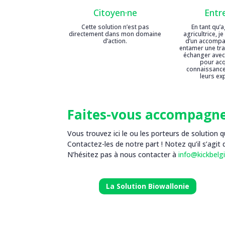
Citoyen·ne
Entr
Cette solution n’est pas
En tant qu’a
directement dans mon domaine
agricultrice, j
d’action.
d’un accomp
entamer une tran
échanger avec
pour acq
connaissance
leurs ex
Faites-vous accompagne
Vous trouvez ici le ou les porteurs de solutio
Contactez-les de notre part ! Notez qu’il s’agit d
N’hésitez pas à nous contacter à
info@kickbelg
La Solution Biowallonie