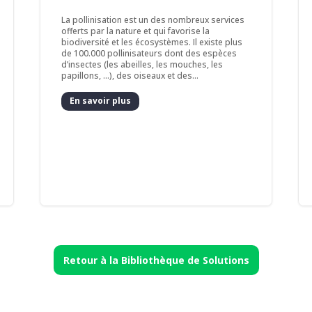
La pollinisation est un des nombreux services
offerts par la nature et qui favorise la
biodiversité et les écosystèmes. Il existe plus
de 100.000 pollinisateurs dont des espèces
d’insectes (les abeilles, les mouches, les
papillons, …), des oiseaux et des...
En savoir plus
Retour à la Bibliothèque de Solutions