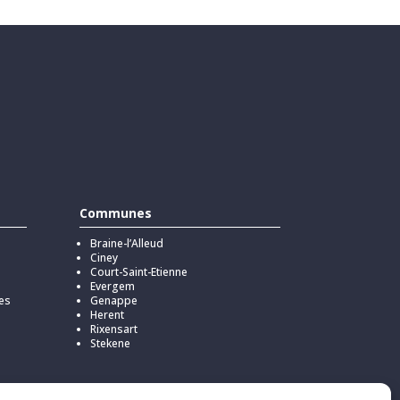
Communes
Braine-l’Alleud
Ciney
Court-Saint-Etienne
Evergem
es
Genappe
Herent
Rixensart
Stekene