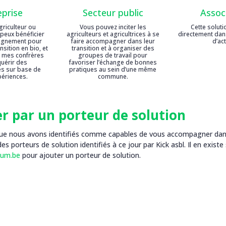
eprise
Secteur public
Assoc
griculteur ou
Vous pouvez inciter les
Cette soluti
e peux bénéficier
agriculteurs et agricultrices à se
directement da
agnement pour
faire accompagner dans leur
d’ac
sition en bio, et
transition et à organiser des
 mes confrères
groupes de travail pour
uérir des
favoriser l’échange de bonnes
s sur base de
pratiques au sein d’une même
périences.
commune.
r par un porteur de solution
n que nous avons identifiés comme capables de vous accompagner dan
es porteurs de solution identifiés à ce jour par Kick asbl. Il en exist
ium.be
pour ajouter un porteur de solution.