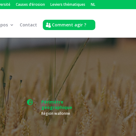
versité
Causes d’érosion
Leviers thématiques
NL
opos
Contact
Comment agir ?

Périmètre
géographique
Région wallonne