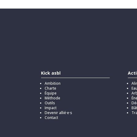
Kick asbl
Act
Ambition
Ali
Charte
Ea
Équipe
Arb
Méthode
Éne
Outils
Dé
Impact
Bâ
Devenir allié·e·s
Tra
Contact