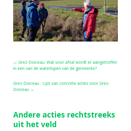
←
Grez-Doiceau: Wat voor afval wordt er aangetroffen
in een van de waterlopen van de gemeente?
Grez-Doiceau : Lijst van concrete acties voor Grez-
Doiceau
→
Andere acties rechtstreeks
uit het veld