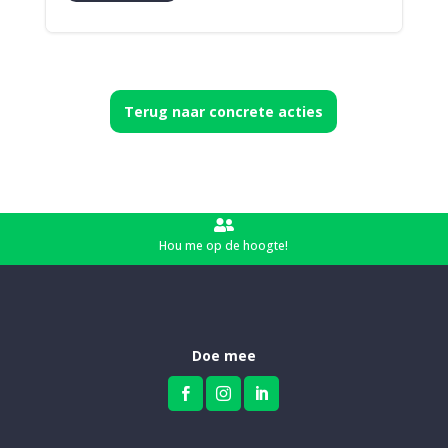
Terug naar concrete acties

Hou me op de hoogte!
Doe mee


