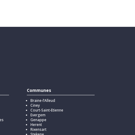
Communes
Braine-l’Alleud
Ciney
Court-Saint-Etienne
Evergem
es
Genappe
Herent
Rixensart
Stekene