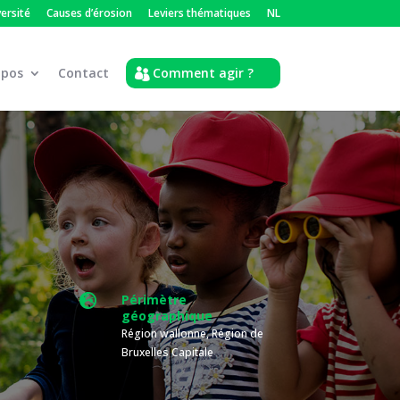
versité
Causes d’érosion
Leviers thématiques
NL
opos
Contact
Comment agir ?

Périmètre
géographique
Région wallonne, Région de
Bruxelles Capitale